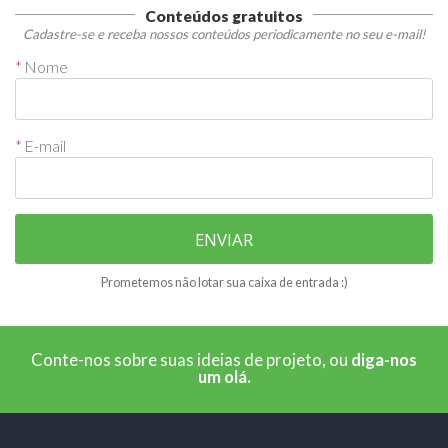
Conteúdos gratuitos
Cadastre-se e receba nossos conteúdos periodicamente no seu e-mail!
*
Nome
*
E-mail
ENVIAR
Prometemos não lotar sua caixa de entrada :)
Conte-nos sobre suas ideias de projeto, ou
diga-nos
um olá.