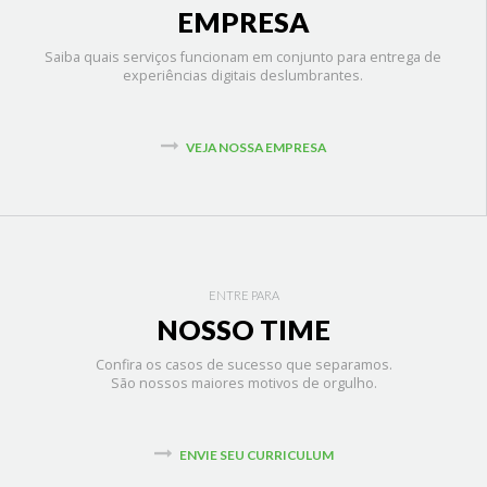
EMPRESA
Saiba quais serviços funcionam em conjunto para entrega de
experiências digitais deslumbrantes.
VEJA NOSSA EMPRESA
ENTRE PARA
NOSSO TIME
Confira os casos de sucesso que separamos.
São nossos maiores motivos de orgulho.
ENVIE SEU CURRICULUM